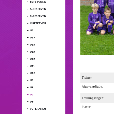
1STE PLOEG
A-RESERVEN
B-RESERVEN
C-RESERVEN
U21
U17
U15
U13
U12
U11
U10
Trainer:
U9
Afgevaardigde:
U8
U7
Trainingsdagen:
U6
Plaats:
VETERANEN