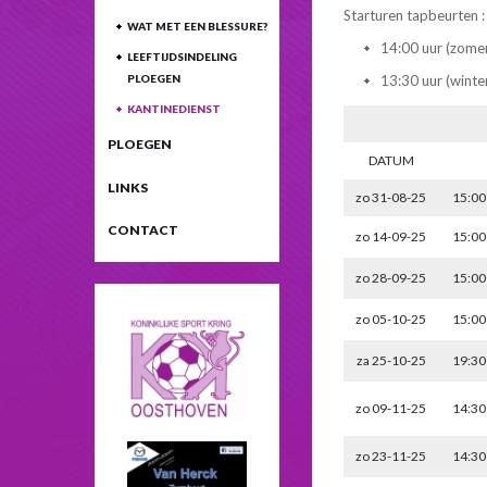
Starturen tapbeurten :
WAT MET EEN BLESSURE?
14:00 uur (zomer
LEEFTIJDSINDELING
PLOEGEN
13:30 uur (winte
KANTINEDIENST
PLOEGEN
DATUM
LINKS
zo 31-08-25
15:00
CONTACT
zo 14-09-25
15:00
zo 28-09-25
15:00
zo 05-10-25
15:00
za 25-10-25
19:30
zo 09-11-25
14:30
zo 23-11-25
14:30