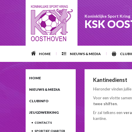
Koninklijke Sport Kring
KSK OO
HOME
NIEUWS & MEDIA
CLUB
HOME
Kantinedienst
Hieronder vinden julli
NIEUWS & MEDIA
Voor een vlotte samenw
CLUBINFO
twee shiften
.
Er zal telkens een
vera
JEUGDWERKING
kantine.
CONTACTS
SPORTIEF CHARTER