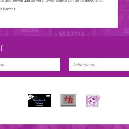
ing doorgeven aan de verantwoordelijke van de kantinedienst
de kantine.
f