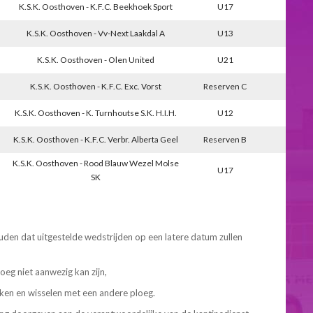
K.S.K. Oosthoven - K.F.C. Beekhoek Sport
U17
K.S.K. Oosthoven - Vv-Next Laakdal A
U13
K.S.K. Oosthoven - Olen United
U21
K.S.K. Oosthoven - K.F.C. Exc. Vorst
Reserven C
K.S.K. Oosthoven - K. Turnhoutse S.K. H.I.H.
U12
K.S.K. Oosthoven - K.F.C. Verbr. Alberta Geel
Reserven B
K.S.K. Oosthoven - Rood Blauw Wezel Molse
U17
SK
uden dat uitgestelde wedstrijden op een latere datum zullen
oeg niet aanwezig kan zijn,
ken en wisselen met een andere ploeg.