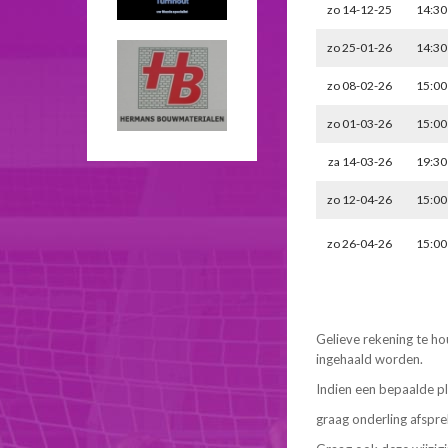
zo 14-12-25
14:30
zo 25-01-26
14:30
zo 08-02-26
15:00
zo 01-03-26
15:00
za 14-03-26
19:30
zo 12-04-26
15:00
zo 26-04-26
15:00
Gelieve rekening te ho
ingehaald worden.
Indien een bepaalde pl
graag onderling afspre