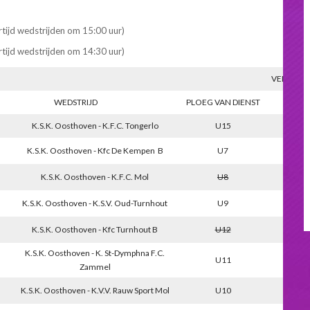
tijd wedstrijden om 15:00 uur)
rtijd wedstrijden om 14:30 uur)
VERVANG
WEDSTRIJD
PLOEG VAN DIENST
PLOE
K.S.K. Oosthoven - K.F.C. Tongerlo
U15
K.S.K. Oosthoven - Kfc De Kempen B
U7
K.S.K. Oosthoven - K.F.C. Mol
U8
U12
K.S.K. Oosthoven - K.S.V. Oud-Turnhout
U9
K.S.K. Oosthoven - Kfc Turnhout B
U12
U8
K.S.K. Oosthoven - K. St-Dymphna F.C.
U11
Zammel
K.S.K. Oosthoven - K.V.V. Rauw Sport Mol
U10