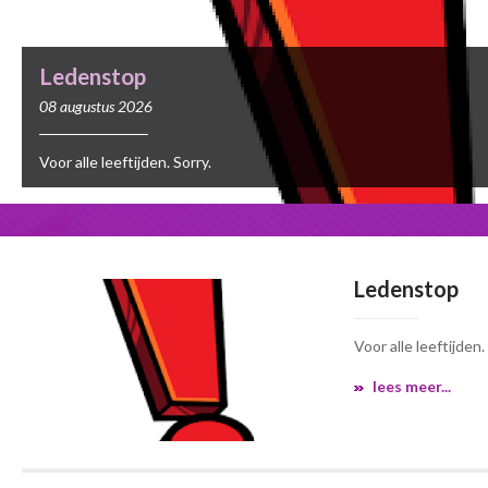
Vriendschappelijke wedstrijden
14 juni 2026
zat 25/07/2026 18:30 Poppel - Eerste elftal dins 4/08/2026 19:30
elftal don 13/08/2026 19:30 Eerste elftal - reserven Turnhout w
Eerste
…
…
…
Ledenstop
Voor alle leeftijden. S
lees meer...