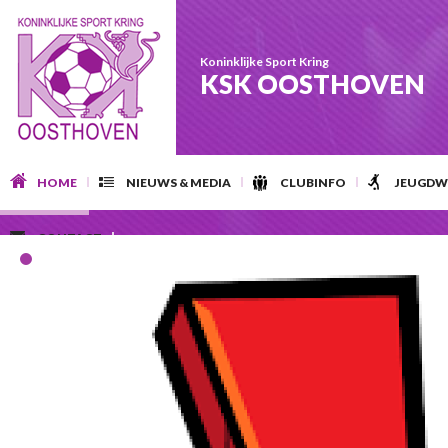
Koninklijke Sport Kring
KSK OOSTHOVEN
HOME
NIEUWS & MEDIA
CLUBINFO
JEUGDW
CONTACT