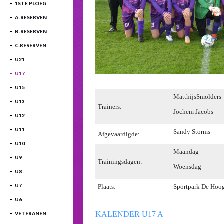
1STE PLOEG
A-RESERVEN
B-RESERVEN
C-RESERVEN
U21
U17
U15
MatthijsSmolders
U13
Trainers:
Jochem Jacobs
U12
U11
Sandy Storms
Afgevaardigde:
U10
Maandag
U9
Trainingsdagen:
Woensdag
U8
U7
Plaats:
Sportpark De Hoo
U6
KALENDER U17 A
VETERANEN